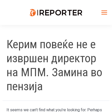
Skip
to
content
Mai
Me
Керим повеќе не е
извршен директор
на МПМ. Замина во
пензија
It seems we can’t find what you’re looking for. Perhaps