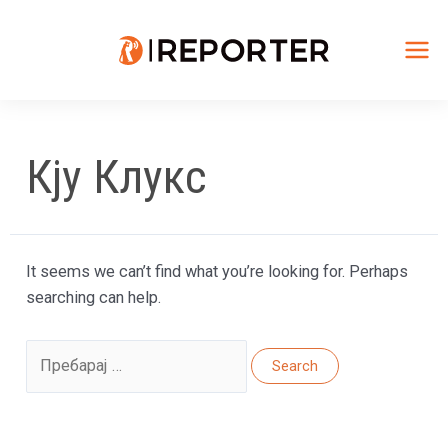
Skip
to
content
Mai
Me
Кју Клукс
It seems we can’t find what you’re looking for. Perhaps
searching can help.
Search
for: