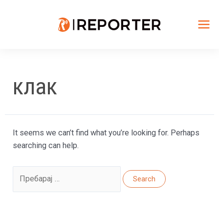
Skip
to
content
Mai
Me
клак
It seems we can’t find what you’re looking for. Perhaps
searching can help.
Search
for: