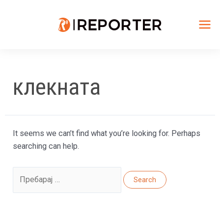
Skip
to
content
Mai
Me
клекната
It seems we can’t find what you’re looking for. Perhaps
searching can help.
Search
for: