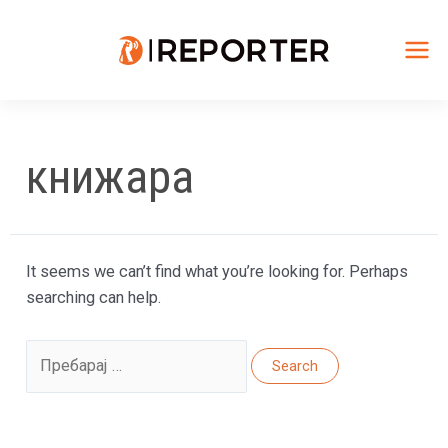
Skip
to
content
Mai
Me
книжара
It seems we can’t find what you’re looking for. Perhaps
searching can help.
Search
for: