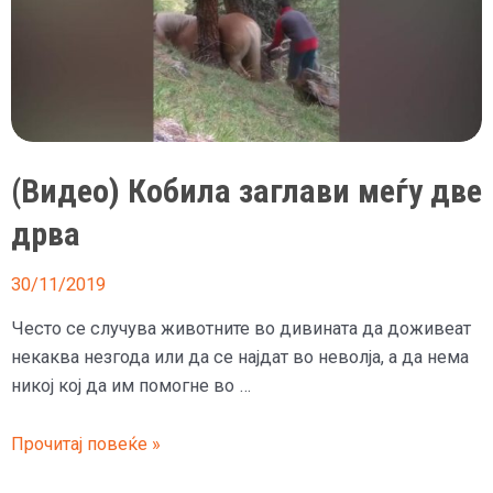
(Видео) Кобила заглави меѓу две
дрва
30/11/2019
Често се случува животните во дивината да доживеат
некаква незгода или да се најдат во неволја, а да нема
никој кој да им помогне во …
(Видео)
Прочитај повеќе »
Кобила