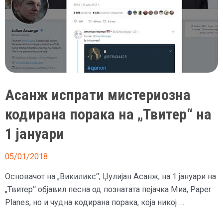
Асанж испрати мистериозна
кодирана порака на „Твитер“ на
1 јануари
05/01/2018
Основачот на „Викиликс“, Џулијан Асанж, на 1 јануари на
„Твитер“ објавил песна од познатата пејачка Миа, Paper
Planes, но и чудна кодирана порака, која никој …