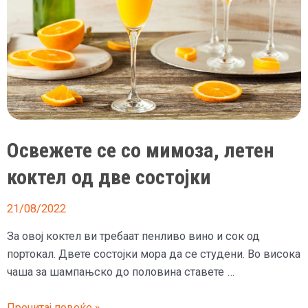
Освежете се со мимоза, летен
коктел од две состојки
21/08/2022
За овој коктел ви требаат пенливо вино и сок од
портокал. Двете состојки мора да се студени. Во висока
чаша за шампањско до половина ставете …
Освежете
Прочитај повеќе »