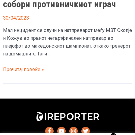
собори противничкиот играч
30/04/2023
Мал инцидент се случи на натпреварот меѓу МЗТ Скопје
и Кожув во првиот четвртфинален натпревар во
плејофот во македонскиот шампионат, откако тренерот
на домашните, Гаги …
(Видео)
Прочитај повеќе »
Тренерот
на
МЗТ
влезе
на
терен
среде
акција