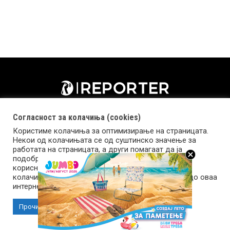
Согласност за колачиња (cookies)
Користиме колачиња за оптимизирање на страницата.
Некои од колачињата се од суштинско значење за
работата на страницата, а други помагаат да ја
подобриме оваа интернет страница и вашето
корисничко искуство. Напомена: задолжителните
колачиња се неопходни за користење и пристап до оваа
Импресум
Маркетинг
Контакт
Услови за користење
интернет страница.
Прочитај повеќе
Прифати колачиња
Copyright © 2026 Reporter.mk | Member of Clip Media Group