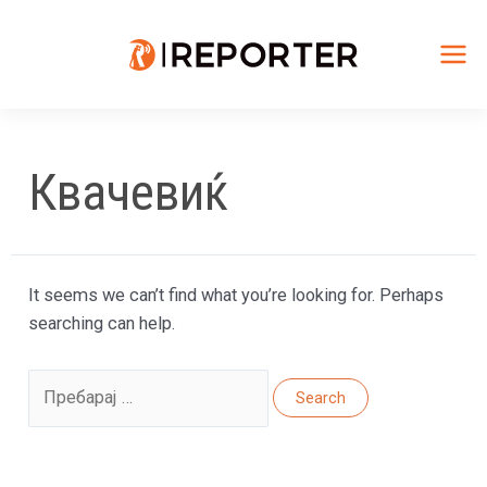
Skip
to
content
Mai
Me
Квачевиќ
It seems we can’t find what you’re looking for. Perhaps
searching can help.
Search
for: