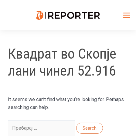
Skip
to
content
Mai
Me
Квадрат во Скопје
лани чинел 52.916
It seems we can’t find what you’re looking for. Perhaps
searching can help.
Search
for: