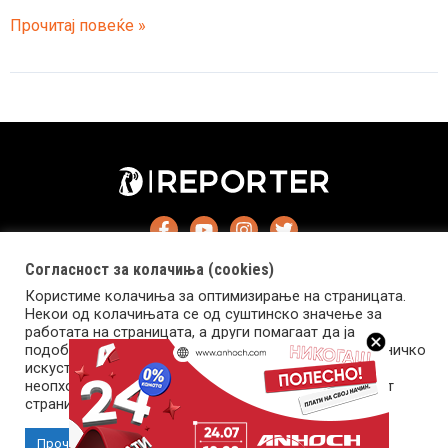
Македонско
Прочитај повеќе »
оро
се
вртеше
среде
Манчестер
пред
дебаклот
од
7-
Согласност за колачиња (cookies)
0
Користиме колачиња за оптимизирање на страницата.
Некои од колачињата се од суштинско значење за
работата на страницата, а други помагаат да ја
подобриме оваа интернет страница и вашето корисничко
искуство. Напомена: задолжителните колачиња се
Импресум
Маркетинг
Контакт
Услови за користење
неопходни за користење и пристап до оваа интернет
страница.
Copyright © 2026 Reporter.mk | Member of Clip Media Group
Прочитај повеќе
Прифати колачиња