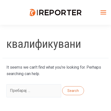
Skip
to
content
Mai
Me
квалификувани
It seems we can’t find what you’re looking for. Perhaps
searching can help.
Search
for: