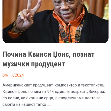
Почина Квинси Џонс, познат
музички продуцент
04/11/2024
Американскиот продуцент, композитор и текстописец
Квинси Џонс почина на 91-годишна возраст. „Вечерва,
со полни, но скршени срца, ја споделуваме веста за
смртта на нашиот татко …