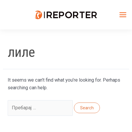
Skip
to
content
Mai
Me
лиле
It seems we can’t find what you’re looking for. Perhaps
searching can help.
Search
for: