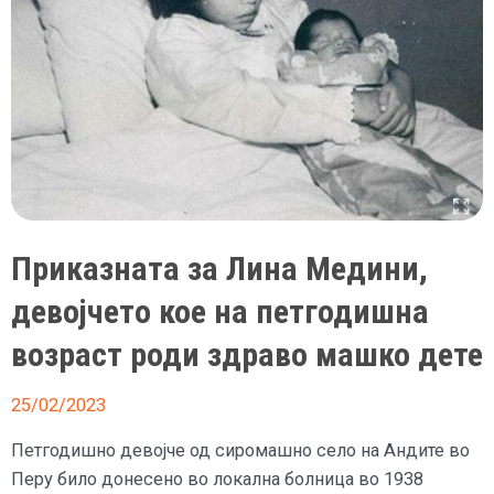
Приказната за Лина Медини,
девојчето кое на петгодишна
возраст роди здраво машко дете
25/02/2023
Петгодишно девојче од сиромашно село на Андите во
Перу било донесено во локална болница во 1938