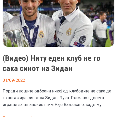
(Видео) Ниту еден клуб не го
сака синот на Зидан
01/09/2022
Поради лошите одбрани никој од клубовите не сака да
го ангажира синот на Зидан. Лука. Голманот досега
играше за шпанскиот тим Рајо Ваљекано, каде му …