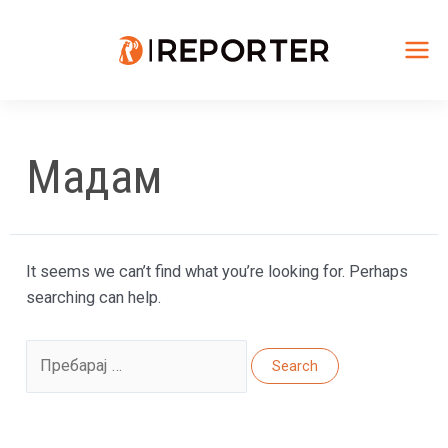
Skip
to
content
Mai
Me
Мадам
It seems we can’t find what you’re looking for. Perhaps
searching can help.
Search
for: