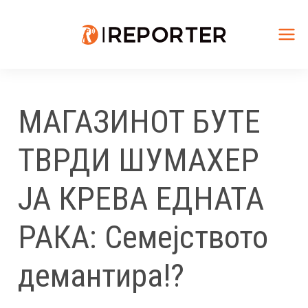
Skip
to
content
Mai
Me
МАГАЗИНОТ БУТЕ
ТВРДИ ШУМАХЕР
ЈА КРЕВА ЕДНАТА
РАКА: Семејството
демантира!?