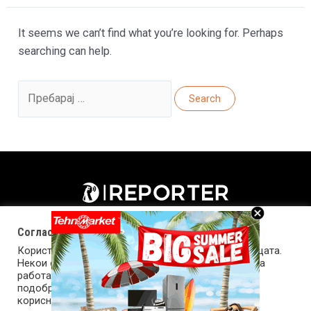
It seems we can’t find what you’re looking for. Perhaps
searching can help.
Search
for:
Согласност за колачиња (cookies)
Користиме колачиња за оптимизирање на страницата.
Некои од колачињата се од суштинско значење за
работата на страницата, а други помагаат да ја
подобриме оваа интернет страница и вашето
корисничко искуство. Напомена: задолжителните