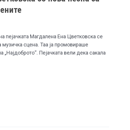
бените
на пејачката Магдалена Ена Цветковска се
 музичка сцена. Таа ја промовираше
на „Најдоброто“. Пејачката вели дека сакала