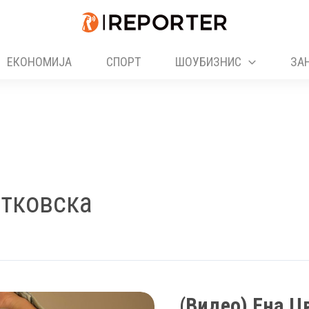
ЕКОНОМИЈА
СПОРТ
ШОУБИЗНИС
ЗА
етковска
(Видео) Ена Ц