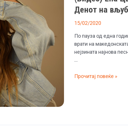
Денот на вљу
15/02/2020
По пауза од една годи
врати на македонската
нејзината најнова пес
…
(Видео)
Прочитај повеќе »
Ена
Цветковска
со
нова
песна
за