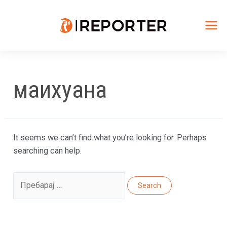
Skip
to
content
Mai
Me
маихуана
It seems we can’t find what you’re looking for. Perhaps
searching can help.
Search
for: