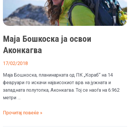
Маја Бошкоска ја освои
Аконкагва
17/02/2018
Маја Бошкоска, планинарката од ПК „Кораб“ на 14
февруари го искачи највисокиот врв на јужната и
западната полутопка, Аконкагва. Тој се наоѓа на 6.962
метри …
Маја
Прочитај повеќе »
Бошкоска
ја