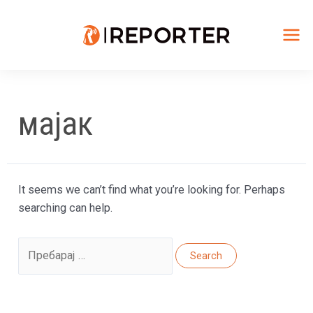
Skip
to
content
Mai
Me
мајак
It seems we can’t find what you’re looking for. Perhaps
searching can help.
Search
for: