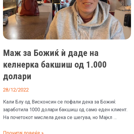
Маж за Божиќ ѝ даде на
келнерка бакшиш од 1.000
долари
28/12/2022
Кали Блу од Висконсин се пофали дека за Божиќ
заработила 1000 долари бакшиш од само еден клиент.
На почетокот мислела дека се шегува, но Мајкл …
Маж
Прочитај повеќе »