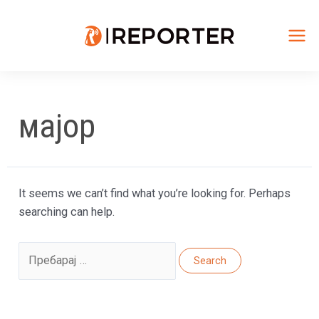
Skip
to
content
Mai
Me
мајор
It seems we can’t find what you’re looking for. Perhaps
searching can help.
Search
for: