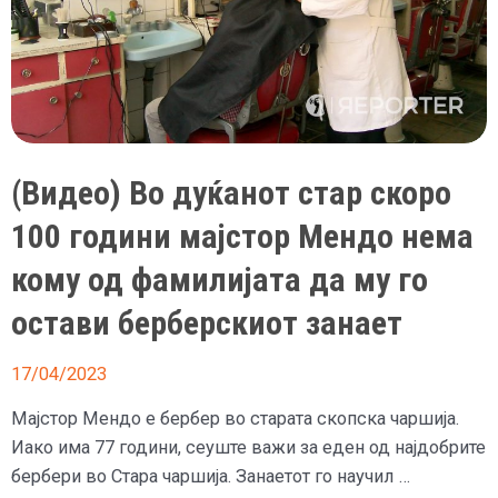
(Видео) Во дуќанот стар скоро
100 години мајстор Мендо нема
кому од фамилијата да му го
остави берберскиот занает
17/04/2023
Мајстор Мендо е бербер во старата скопска чаршија.
Иако има 77 години, сеуште важи за еден од најдобрите
бербери во Стара чаршија. Занаетот го научил …