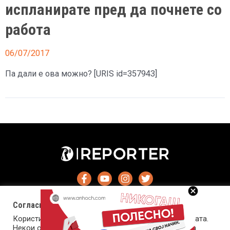
испланирате пред да почнете со
работа
06/07/2017
Па дали е ова можно? [URIS id=357943]
Согласност за колачиња (cookies)
Користиме колачиња за оптимизирање на страницата.
Некои од колачињата се од суштинско значење за