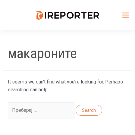
Skip
to
content
Mai
Me
макароните
It seems we can’t find what you’re looking for. Perhaps
searching can help.
Search
for: