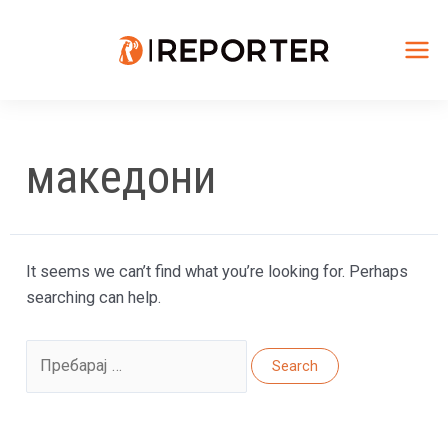
Skip
to
content
Mai
Me
македони
It seems we can’t find what you’re looking for. Perhaps
searching can help.
Search
for: