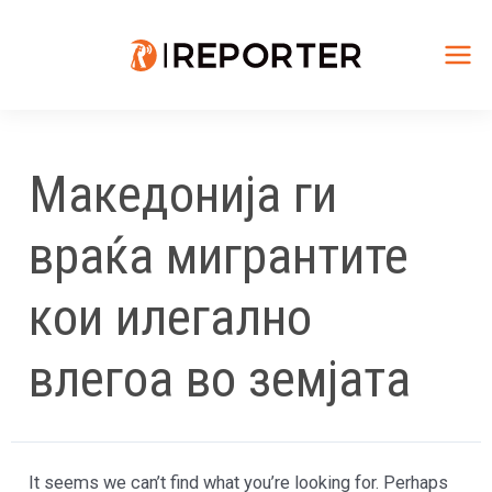
Skip
to
content
Mai
Me
Македонија ги
враќа мигрантите
кои илегално
влегоа во земјата
It seems we can’t find what you’re looking for. Perhaps