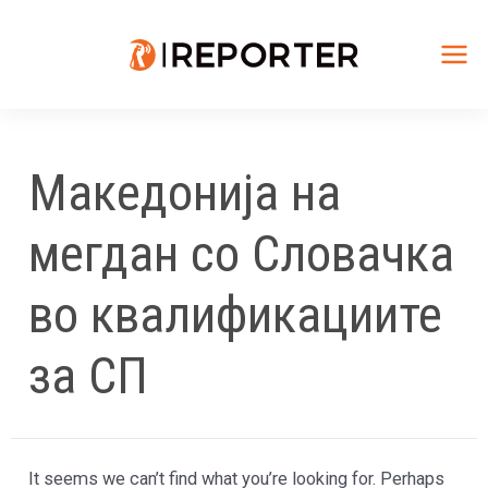
Skip
to
content
Mai
Me
Македонија на
мегдан со Словачка
во квалификациите
за СП
It seems we can’t find what you’re looking for. Perhaps