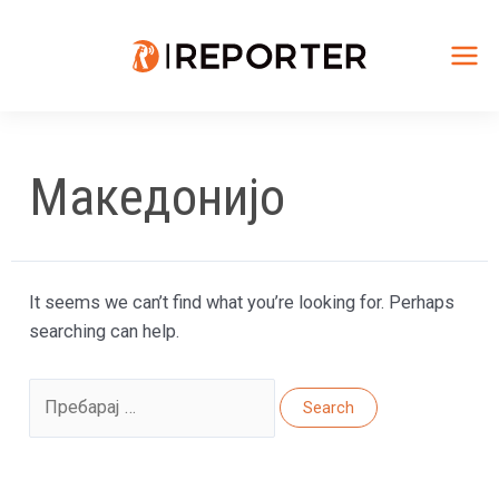
Skip
to
content
Mai
Me
Македонијо
It seems we can’t find what you’re looking for. Perhaps
searching can help.
Search
for: