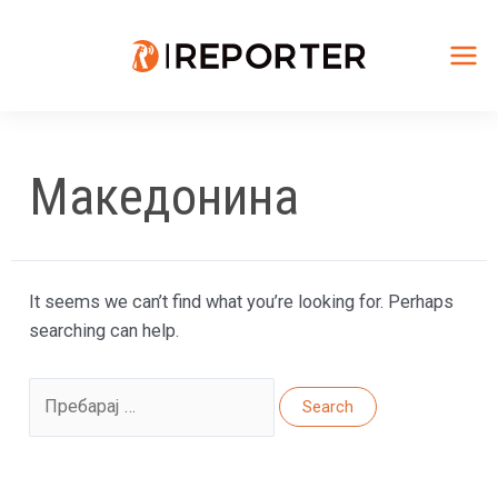
Skip
to
content
Mai
Me
Македонина
It seems we can’t find what you’re looking for. Perhaps
searching can help.
Search
for: