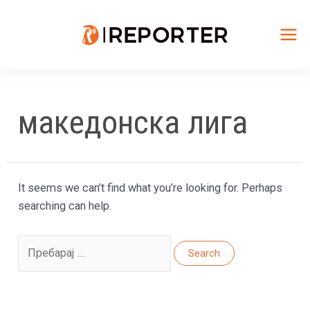
Skip
to
content
Mai
Me
македонска лига
It seems we can’t find what you’re looking for. Perhaps
searching can help.
Search
for: