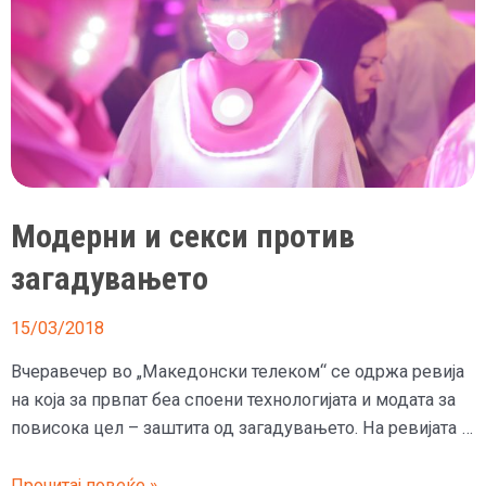
Модерни и секси против
загадувањето
15/03/2018
Вчеравечер во „Македонски телеком“ се одржа ревија
на која за првпат беа споени технологијата и модата за
повисока цел – заштита од загадувањето. На ревијата …
Модерни
Прочитај повеќе »