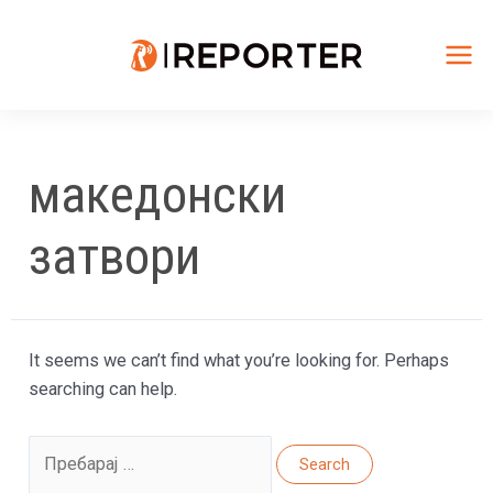
Skip
to
content
Mai
Me
македонски
затвори
It seems we can’t find what you’re looking for. Perhaps
searching can help.
Search
for: