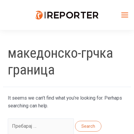
Skip
to
content
Mai
Me
македонско-грчка
граница
It seems we can’t find what you’re looking for. Perhaps
searching can help.
Search
for: