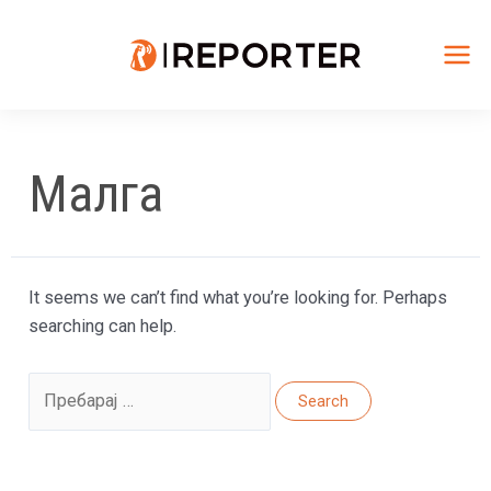
Skip
to
content
Mai
Me
Малга
It seems we can’t find what you’re looking for. Perhaps
searching can help.
Search
for: