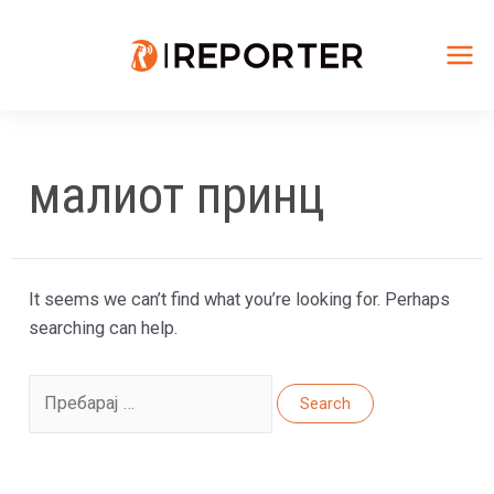
Skip
to
content
Mai
Me
малиот принц
It seems we can’t find what you’re looking for. Perhaps
searching can help.
Search
for: