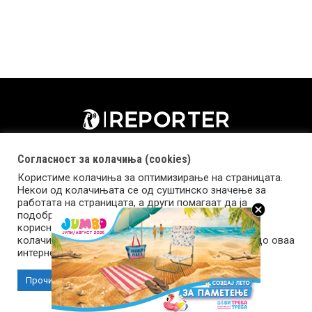
Согласност за колачиња (cookies)
Користиме колачиња за оптимизирање на страницата.
Некои од колачињата се од суштинско значење за
работата на страницата, а други помагаат да ја
подобриме оваа интернет страница и вашето
корисничко искуство. Напомена: задолжителните
колачиња се неопходни за користење и пристап до оваа
Импресум
Маркетинг
Контакт
Услови за користење
интернет страница.
Прочитај повеќе
Прифати колачиња
Copyright © 2026 Reporter.mk | Member of Clip Media Group