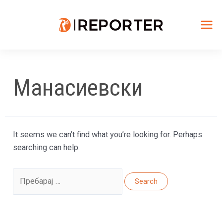
Skip
to
content
Mai
Me
Манасиевски
It seems we can’t find what you’re looking for. Perhaps
searching can help.
Search
for: