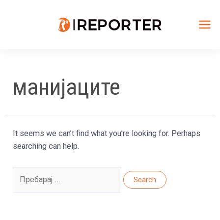
Skip
to
content
Mai
Me
манијаците
It seems we can’t find what you’re looking for. Perhaps
searching can help.
Search
for: