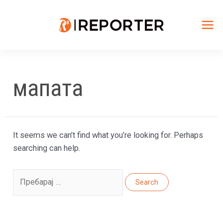
Skip
to
content
Mai
Me
мапата
It seems we can’t find what you’re looking for. Perhaps
searching can help.
Search
for: