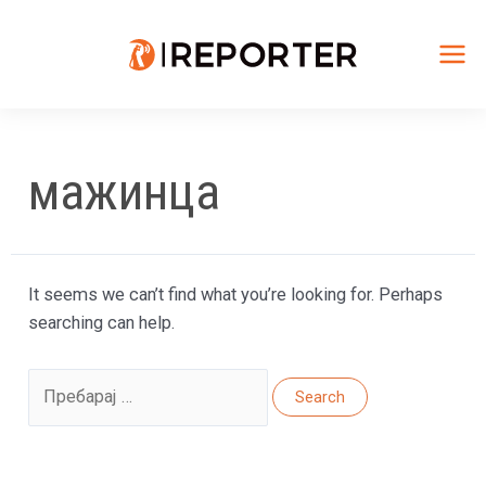
Skip
to
content
Mai
Me
мажинца
It seems we can’t find what you’re looking for. Perhaps
searching can help.
Search
for: