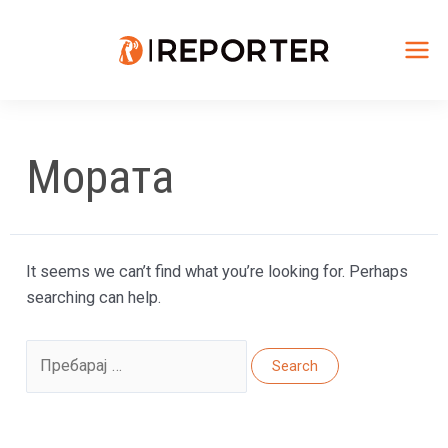
Skip
to
content
Mai
Me
Мората
It seems we can’t find what you’re looking for. Perhaps
searching can help.
Search
for: