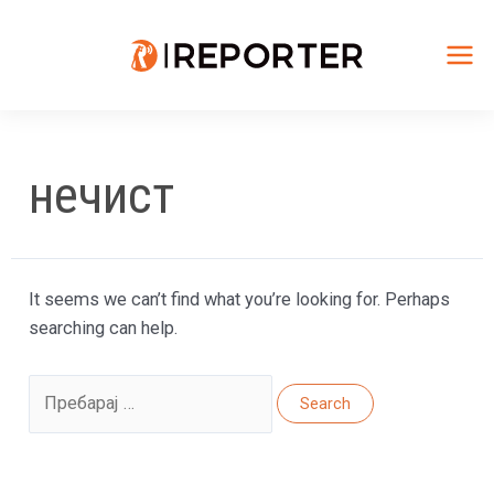
Skip
to
content
Mai
Me
нечист
It seems we can’t find what you’re looking for. Perhaps
searching can help.
Search
for: