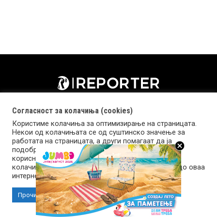
Согласност за колачиња (cookies)
Користиме колачиња за оптимизирање на страницата.
Некои од колачињата се од суштинско значење за
работата на страницата, а други помагаат да ја
подобриме оваа интернет страница и вашето
корисничко искуство. Напомена: задолжителните
колачиња се неопходни за користење и пристап до оваа
Импресум
Маркетинг
Контакт
Услови за користење
интернет страница.
Прочитај повеќе
Прифати колачиња
Copyright © 2026 Reporter.mk | Member of Clip Media Group