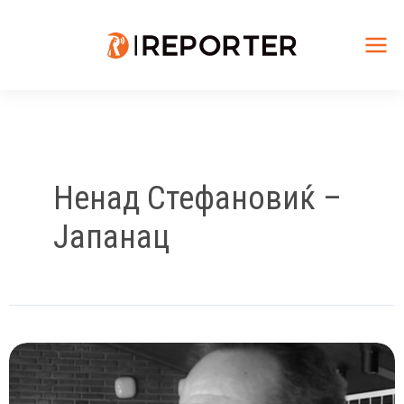
Skip
to
content
Mai
Me
Ненад Стефановиќ –
Јапанац