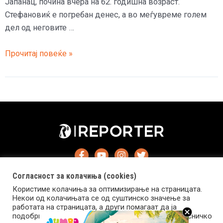
Јапанац, почина вчера на 62. годишна возраст.
Стефановиќ е погребан денес, а во меѓувреме голем
дел од неговите …
Почина
Прочитај повеќе »
Ненад
Стефановиќ
–
Јапанац,
некогашниот
басист
на
групата
„Пилоти“
Согласност за колачиња (cookies)
Користиме колачиња за оптимизирање на страницата.
Некои од колачињата се од суштинско значење за
работата на страницата, а други помагаат да ја
подобриме оваа интернет страница и вашето корисничко