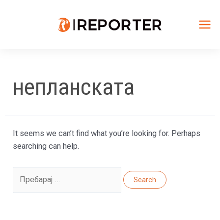
Skip
to
content
Mai
Me
непланската
It seems we can’t find what you’re looking for. Perhaps
searching can help.
Search
for: