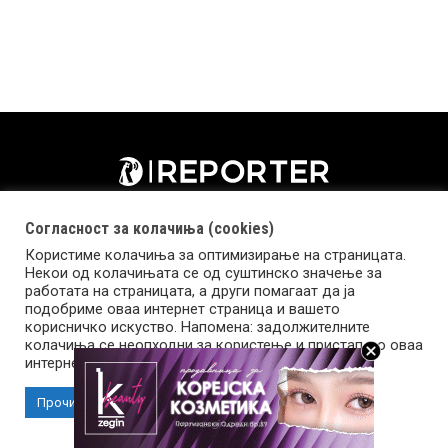
Согласност за колачиња (cookies)
Користиме колачиња за оптимизирање на страницата.
Некои од колачињата се од суштинско значење за
работата на страницата, а други помагаат да ја
подобриме оваа интернет страница и вашето
корисничко искуство. Напомена: задолжителните
колачиња се неопходни за користење и пристап до оваа
Импресум
Маркетинг
Контакт
Услови за користење
интернет страница.
Прочитај повеќе
Прифати колачиња
Copyright © 2026 Reporter.mk | Member of Clip Media Group