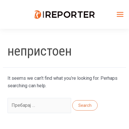
Skip
to
content
Mai
Me
непристоен
It seems we can’t find what you’re looking for. Perhaps
searching can help.
Search
for: