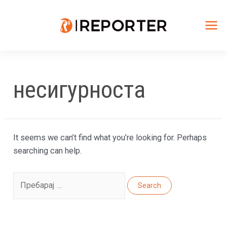
Skip
to
content
Mai
Me
несигурноста
It seems we can’t find what you’re looking for. Perhaps
searching can help.
Search
for: