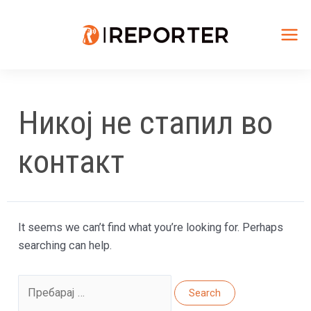
Skip
to
content
Mai
Me
Никој не стапил во
контакт
It seems we can’t find what you’re looking for. Perhaps
searching can help.
Search
for: